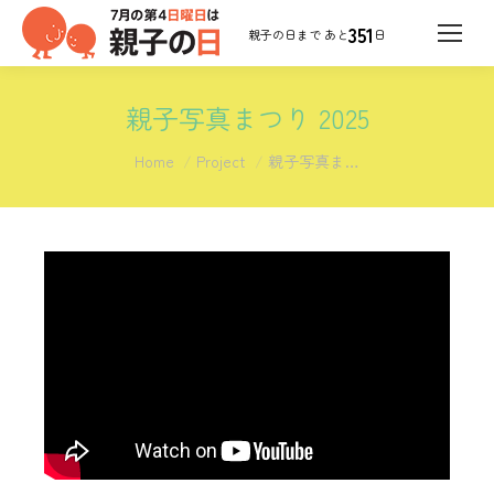
351
日
親子写真まつり 2025
You are here:
Home
Project
親子写真ま…