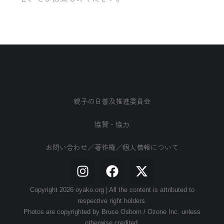
親子の日普及推進委員会
協賛・協力
お問い合わせ／著作権／個人情報について
Copyright 2026 oyako.org | All the content is attributed to
respective right holders.
Photos are copyrighted by Bruce Osborn / Ozone Inc. unless
otherwise credited.