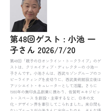
第48回ゲスト : 小池 一
子さん 2026/7/20
第48回「親子の日オンライン・トークライブ」のゲ
ストは、クリエイティブ・ディレクターの 小池一
子さんです。小池さんは、西武セゾングループのコ
ピーライティングを皮切りに、西武美術館設立後は
アソシエイト・キュレーターとして活躍。さらに
1980年の無印良品創業に携わり、佐賀町エキジビッ
ト・スペース を創設・主宰するなど、日本の文
化・デザイン界を牽引してこられました。来日間も
ないブルースが小池さんに出会ったのも、そんな頃