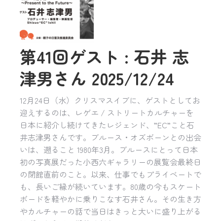
第41回ゲスト : 石井 志
津男さん 2025/12/24
12月24日（水）クリスマスイブに、ゲストとしてお
迎えするのは、レゲエ / ストリートカルチャーを
日本に紹介し続けてきたレジェンド、”EC”こと石
井志津男さんです。ブルース・オズボーンとの出会
いは、遡ること 1980年3月。ブルースにとって日本
初の写真展だった小西六ギャラリーの展覧会最終日
の閉館直前のこと。以来、仕事でもプライベートで
も、長いご縁が続いています。80歳の今もスケート
ボードを軽やかに乗りこなす石井さん。その生き方
やカルチャーの話で当日はきっと大いに盛り上がる