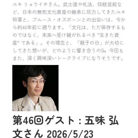
ユキ リョウイチさん。武士道や礼法、伝統芸能な
ど、日本の無形文化資産の継承に尽力してきたユキ
将軍と、ブルース・オズボーンとの出会いは、今か
ら約40年前に遡ります。「文化は、ただ保存するも
のではなく、未来へ受け継がれるべき “生きた資
産” である」。その理念と、「親子の日」が大切に
してきた想いが、どのように響き合うのか̶̶。今回も
また、深く興味深いトークライブになりそうです。
第46回ゲスト : 五味 弘
文さん 2026/5/23