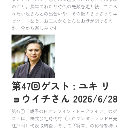
のこと。長年にわたり時代の先頭を走り続けてこら
れた小池さんとの出会いや、その後のさまざまなエ
ピソードなど、お二人からどんなお話が聞けるの
か、今から楽しみです。
第47回ゲスト : ユキ リ
ョウイチさん 2026/6/28
第47回「親子の日オンライン・トークライブ」のゲ
ストは、株式会社時代村（江戸ワンダーランド日光
江戸村）代表取締役、そして「将軍」の称号を持つ