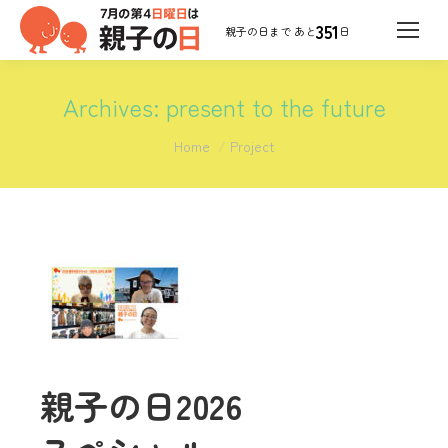
351
日
Archives:
present to the future
You are here:
Home
Project
親子の日2026