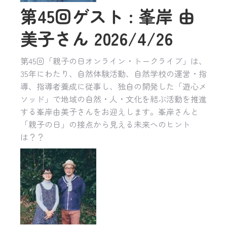
第45回ゲスト : 峯岸 由
美子さん 2026/4/26
第45回「親子の日オンライン・トークライブ」は、
35年にわたり、自然体験活動、自然学校の運営・指
導、指導者養成に従事し、独自の開発した「遊心メ
ソッド」で地域の自然・人・文化を結ぶ活動を推進
する峯岸由美子さんをお迎えします。峯岸さんと
「親子の日」の接点から見える未来へのヒント
は？？