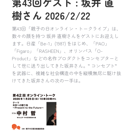
第43回ゲスト : 坂井 直
樹さん 2026/2/22
第43回「親子の日オンライン・トークライブ」は、
数々の顔を持つ 坂井 直樹さんをゲストにお迎えし
ます。日産「Be-1」(1987) をはじめ、「PAO」
「Figaro」「RASHEEN」、オリンパス「O-
Product」などの名作プロダクトをコンセプターと
して世に送り出してきた坂井さん。” コンセプト”
を武器に、複雑な社会構造の中を縦横無尽に駆け抜
けてきた坂井さんの次の一手は。