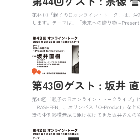
第44回ゲスト : 宗像 誉
第44 回「親子の日オンライン・トーク」は、
します。テーマは、「未来への贈り物～Present to 
第43回ゲスト : 坂井 直樹
第43回「親子の日オンライン・トークライブ」は、数
「RASHEEN」、オリンパス「O-Produc
造の中を縦横無尽に駆け抜けてきた坂井さんの