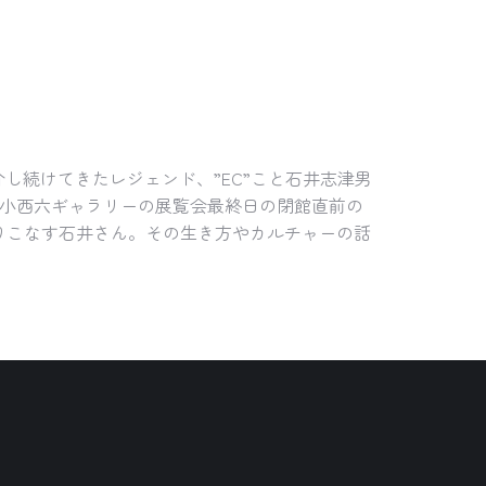
介し続けてきたレジェンド、”EC”こと石井志津男
た小西六ギャラリーの展覧会最終日の閉館直前の
りこなす石井さん。その生き方やカルチャーの話