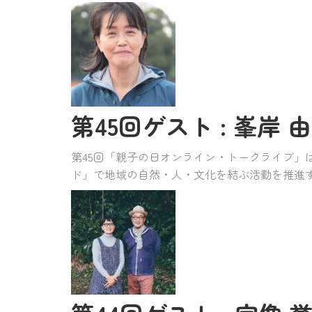
第45回ゲスト : 峯岸 由
第45回「親子の日オンライン・トークライブ」
ド」で地域の自然・人・文化を結ぶ活動を推進