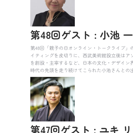
第48回ゲスト : 小池 一子
第48回「親子の日オンライン・トークライブ」
イティングを皮切りに、西武美術館設立後はアソ
を創設・主宰するなど、日本の文化・デザイン
時代の先頭を走り続けてこられた小池さんとの
第47回ゲスト : ユキ リ