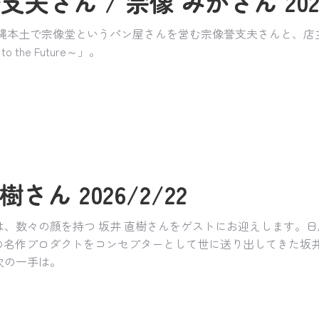
支夫さん / 宗像 みかさん 2026
沖縄本土で宗像堂というパン屋さんを営む宗像誉支夫さんと、
the Future～」。
さん 2026/2/22
々の顔を持つ 坂井 直樹さんをゲストにお迎えします。日産「Be-1
t」などの名作プロダクトをコンセプターとして世に送り出してきた坂
次の一手は。