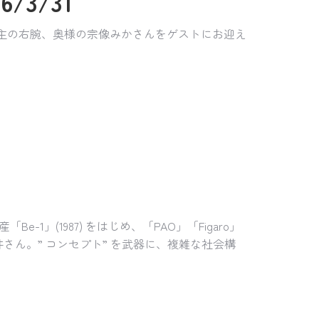
/3/31
店主の右腕、奥様の宗像みかさんをゲストにお迎え
」(1987) をはじめ、「PAO」「Figaro」
井さん。” コンセプト” を武器に、複雑な社会構