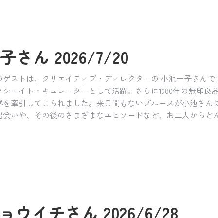
さん 2026/7/20
のゲストは、クリエイティブ・ディレクターの 小池一子さん
シエイト・キュレーターとして活躍。さらに1980年の無印良
界を牽引してこられました。来日間もないブルースが小池さん
出会いや、その後のさまざまなエピソードなど、お二人からど
ョウイチさん 2026/6/28