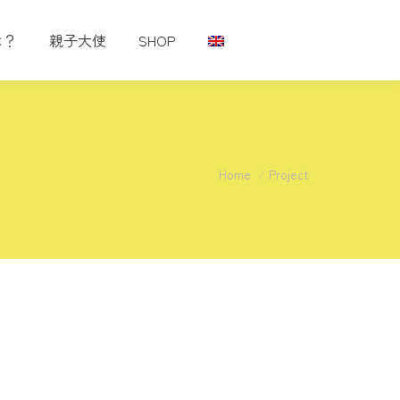
は？
親子大使
SHOP
You are here:
Home
Project