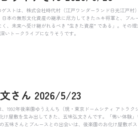
」のゲストは、株式会社時代村（江戸ワンダーランド日光江戸村
、日本の無形文化資産の継承に尽力してきたユキ将軍と、ブルー
く、未来へ受け継がれるべき “生きた資産” である」。その
興味深いトークライブになりそうです。
さん 2026/5/23
は、1992年後楽園ゆうえんち（現・東京ドームシティ アトラ
るお化け屋敷を生み出してきた、五味弘文さんです。「怖い体験
トの五味さんとブルースとの出会いは、後楽園のお化け屋敷ポス