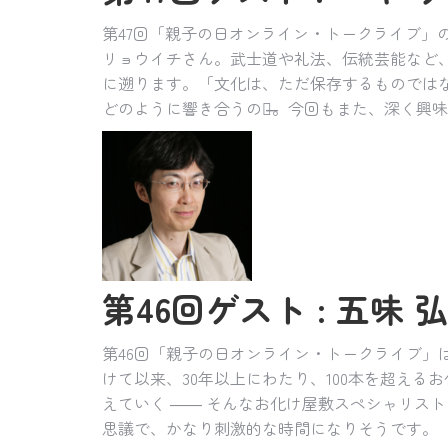
第47回「親子の日オンライン・トークライブ
リョウイチさん。武士道や礼法、伝統芸能など
に遡ります。「文化は、ただ保存するものではな
どのように響き合うのか̶̶。今回もまた、深く
第46回ゲスト : 五味 弘文
第46回「親子の日オンライン・トークライブ」
けて以来、30年以上にわたり、100本を超え
えていく ―― そんなお化け屋敷スペシャリス
思議で、かなり刺激的な時間になりそうです。