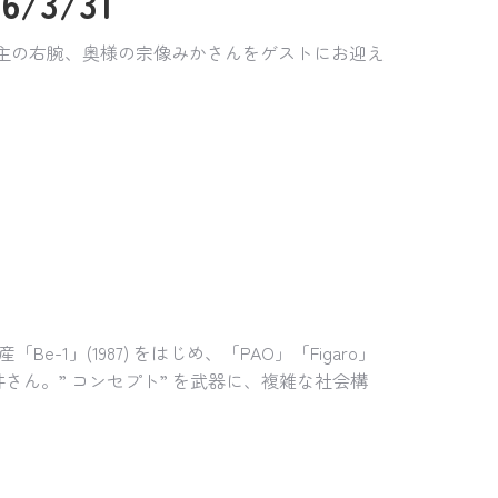
/3/31
店主の右腕、奥様の宗像みかさんをゲストにお迎え
」(1987) をはじめ、「PAO」「Figaro」
井さん。” コンセプト” を武器に、複雑な社会構