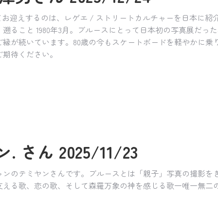
てお迎えするのは、レゲエ / ストリートカルチャーを日本に紹
遡ること 1980年3月。ブルースにとって日本初の写真展だっ
ご縁が続いています。80歳の今もスケートボードを軽やかに乗
ご期待ください。
 さん 2025/11/23
シャンのテミヤンさんです。ブルースとは「親子」写真の撮影を
支える歌、恋の歌、そして森羅万象の神を感じる歌一唯一無二