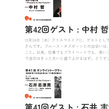
第42回ゲスト : 中村 哲さ
12月24日（水）クリスマスイブに、ゲストとし
さんです。ブルース・オズボーンとの出会いは、
こと。以来、仕事でもプライベートでも、長い
で当日はきっと大いに盛り上がるはず。どうぞ
第41回ゲスト : 石井 志津