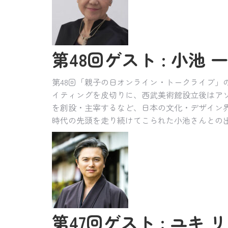
第48回ゲスト : 小池 一子
第48回「親子の日オンライン・トークライブ」
イティングを皮切りに、西武美術館設立後はアソ
を創設・主宰するなど、日本の文化・デザイン
時代の先頭を走り続けてこられた小池さんとの
第47回ゲスト : ユキ リ