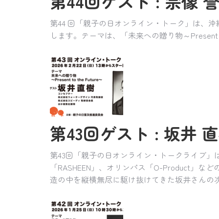
第44回ゲスト : 宗像 誉
第44 回「親子の日オンライン・トーク」は、
します。テーマは、「未来への贈り物～Present to 
第43回ゲスト : 坂井 直樹
第43回「親子の日オンライン・トークライブ」は、数
「RASHEEN」、オリンパス「O-Produc
造の中を縦横無尽に駆け抜けてきた坂井さんの