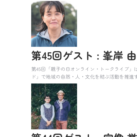
第45回ゲスト : 峯岸 由
第45回「親子の日オンライン・トークライブ」
ド」で地域の自然・人・文化を結ぶ活動を推進