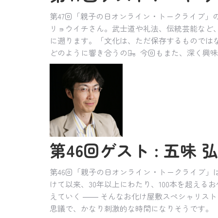
第47回「親子の日オンライン・トークライブ
リョウイチさん。武士道や礼法、伝統芸能など
に遡ります。「文化は、ただ保存するものではな
どのように響き合うのか̶̶。今回もまた、深く
第46回ゲスト : 五味 弘文
第46回「親子の日オンライン・トークライブ」
けて以来、30年以上にわたり、100本を超え
えていく ―― そんなお化け屋敷スペシャリス
思議で、かなり刺激的な時間になりそうです。