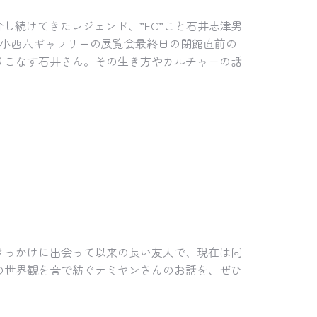
介し続けてきたレジェンド、”EC”こと石井志津男
た小西六ギャラリーの展覧会最終日の閉館直前の
りこなす石井さん。その生き方やカルチャーの話
きっかけに出会って以来の長い友人で、現在は同
の世界観を音で紡ぐテミヤンさんのお話を、ぜひ