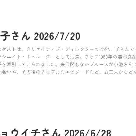
さん 2026/7/20
のゲストは、クリエイティブ・ディレクターの 小池一子さん
シエイト・キュレーターとして活躍。さらに1980年の無印良
界を牽引してこられました。来日間もないブルースが小池さん
出会いや、その後のさまざまなエピソードなど、お二人からど
ョウイチさん 2026/6/28