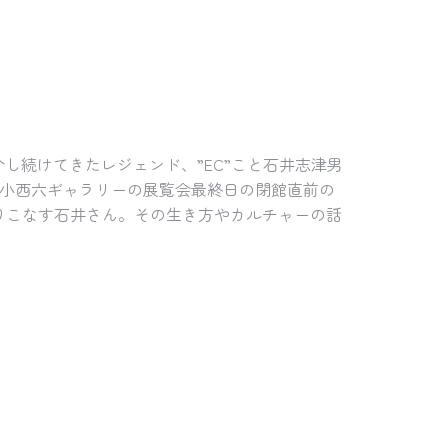
介し続けてきたレジェンド、”EC”こと石井志津男
た小西六ギャラリーの展覧会最終日の閉館直前の
りこなす石井さん。その生き方やカルチャーの話