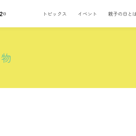
2
トピックス
イベント
親子の日と
日
り物