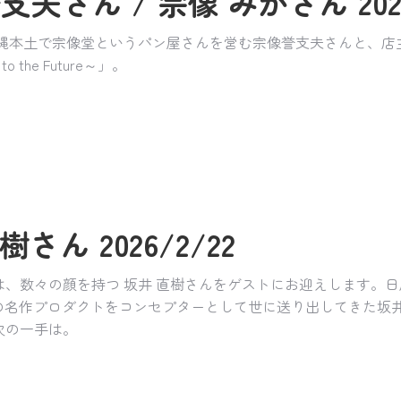
支夫さん / 宗像 みかさん 2026
沖縄本土で宗像堂というパン屋さんを営む宗像誉支夫さんと、
the Future～」。
さん 2026/2/22
々の顔を持つ 坂井 直樹さんをゲストにお迎えします。日産「Be-1
t」などの名作プロダクトをコンセプターとして世に送り出してきた坂
次の一手は。