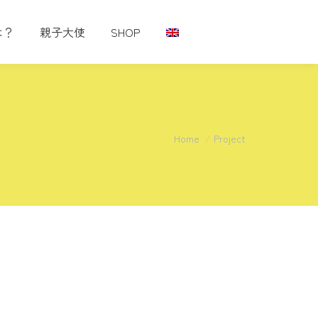
は？
親子大使
SHOP
You are here:
Home
Project