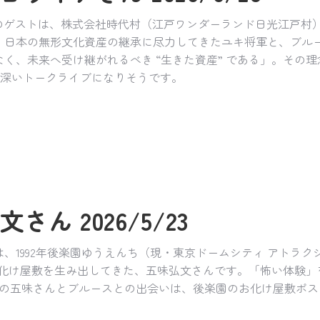
」のゲストは、株式会社時代村（江戸ワンダーランド日光江戸村
、日本の無形文化資産の継承に尽力してきたユキ将軍と、ブルー
く、未来へ受け継がれるべき “生きた資産” である」。その
興味深いトークライブになりそうです。
さん 2026/5/23
は、1992年後楽園ゆうえんち（現・東京ドームシティ アトラ
るお化け屋敷を生み出してきた、五味弘文さんです。「怖い体験
トの五味さんとブルースとの出会いは、後楽園のお化け屋敷ポス