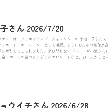
さん 2026/7/20
のゲストは、クリエイティブ・ディレクターの 小池一子さん
シエイト・キュレーターとして活躍。さらに1980年の無印良
界を牽引してこられました。来日間もないブルースが小池さん
出会いや、その後のさまざまなエピソードなど、お二人からど
ョウイチさん 2026/6/28