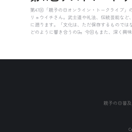
第47回「親子の日オンライン・トークライブ
リョウイチさん。武士道や礼法、伝統芸能など
に遡ります。「文化は、ただ保存するものではな
どのように響き合うのか̶̶。今回もまた、深く
親子の日普及
Co