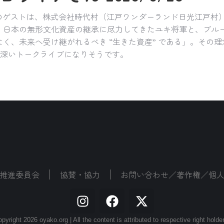
」のゲストは、株式会社時代村（江戸ワンダーランド日光江戸村
、日本の無形文化資産の継承に尽力してきたユキ将軍と、ブルー
く、未来へ受け継がれるべき “生きた資産” である」。その
興味深いトークライブになりそうです。
推進委員会
協賛・協力
お問い合わせ／著作権／個
pyright 2026 oyako.org | All the content is attributed to respective right holde