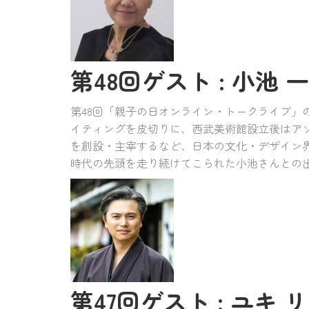
第48回ゲスト : 小池 一子
第48回「親子の日オンライン・トークライブ」
イティングを皮切りに、西武美術館設立後はアソ
を創設・主宰するなど、日本の文化・デザイン
時代の先頭を走り続けてこられた小池さんとの
第47回ゲスト : ユキ リ