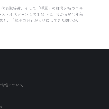
）代表取締役、そして「将軍」の称号を持つユキ
ス・オズボーンとの出会いは、今から約40年前
理念と、「親子の日」が大切にしてきた想いが、
人情報について
rs.