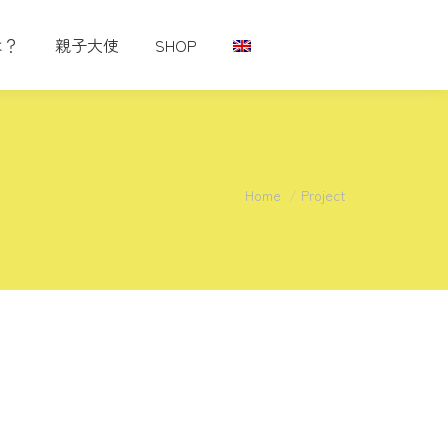
は？
親子大使
SHOP
You are here:
Home
Project