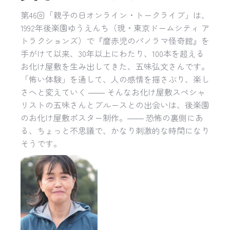
第46回「親子の日オンライン・トークライブ」は、
1992年後楽園ゆうえんち（現・東京ドームシティ ア
トラクションズ）で『麿赤児のパノラマ怪奇館』を
手がけて以来、30年以上にわたり、100本を超える
お化け屋敷を生み出してきた、五味弘文さんです。
「怖い体験」を通して、人の感情を揺さぶり、楽し
さへと変えていく ―― そんなお化け屋敷スペシャ
リストの五味さんとブルースとの出会いは、後楽園
のお化け屋敷ポスター制作。―― 恐怖の裏側にあ
る、ちょっと不思議で、かなり刺激的な時間になり
そうです。