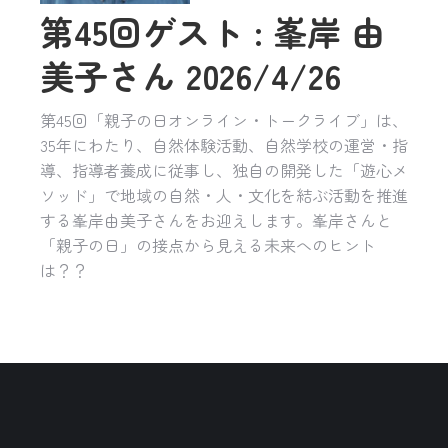
第45回ゲスト : 峯岸 由
美子さん 2026/4/26
第45回「親子の日オンライン・トークライブ」は、
35年にわたり、自然体験活動、自然学校の運営・指
導、指導者養成に従事し、独自の開発した「遊心メ
ソッド」で地域の自然・人・文化を結ぶ活動を推進
する峯岸由美子さんをお迎えします。峯岸さんと
「親子の日」の接点から見える未来へのヒント
は？？