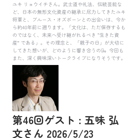
ユキ リョウイチさん。武士道や礼法、伝統芸能な
ど、日本の無形文化資産の継承に尽力してきたユキ
将軍と、ブルース・オズボーンとの出会いは、今か
ら約40年前に遡ります。「文化は、ただ保存するも
のではなく、未来へ受け継がれるべき “生きた資
産” である」。その理念と、「親子の日」が大切に
してきた想いが、どのように響き合うのか̶̶。今回も
また、深く興味深いトークライブになりそうです。
第46回ゲスト : 五味 弘
文さん 2026/5/23