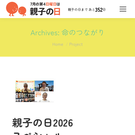
352
日
Archives:
命のつながり
You are here:
Home
Project
親子の日2026