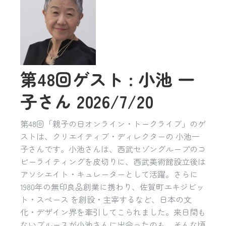
第48回ゲスト : 小池 一
子さん 2026/7/20
第48回「親子の日オンライン・トークライブ」のゲ
ストは、クリエイティブ・ディレクターの 小池一
子さんです。小池さんは、西武セゾングループのコ
ピーライティングを皮切りに、西武美術館設立後は
アソシエイト・キュレーターとして活躍。さらに
1980年の無印良品創業に携わり、佐賀町エキジビッ
ト・スペース を創設・主宰するなど、日本の文
化・デザイン界を牽引してこられました。来日間も
ないブルースが小池さんに出会ったのも、そんな頃