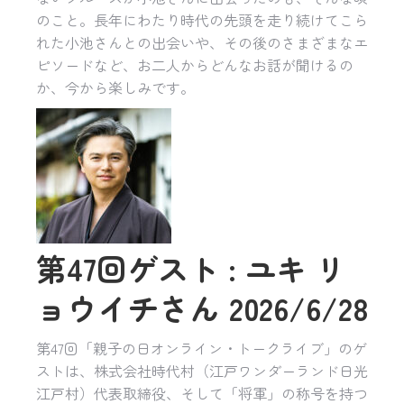
のこと。長年にわたり時代の先頭を走り続けてこら
れた小池さんとの出会いや、その後のさまざまなエ
ピソードなど、お二人からどんなお話が聞けるの
か、今から楽しみです。
第47回ゲスト : ユキ リ
ョウイチさん 2026/6/28
第47回「親子の日オンライン・トークライブ」のゲ
ストは、株式会社時代村（江戸ワンダーランド日光
江戸村）代表取締役、そして「将軍」の称号を持つ