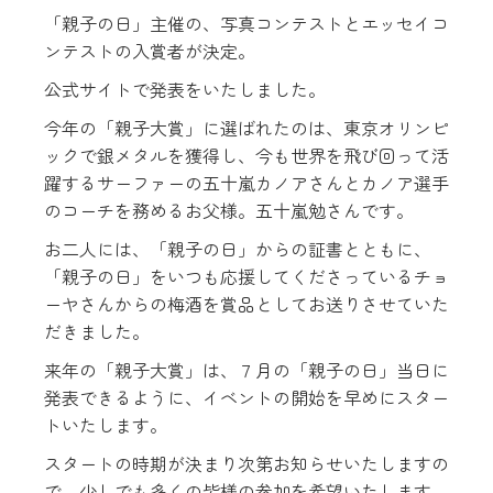
「親子の日」主催の、
写真コンテストとエッセイコ
ンテストの入賞者が決定。
公式サイトで発表をいたしました。
今年の「親子大賞」に選ばれたのは、東京オリンピ
ックで銀メタル
を獲得し、
今も世界を飛び回って活
躍するサーファーの五十嵐カノアさんとカ
ノア選手
のコーチを務めるお父様。五十嵐勉さんです。
お二人には、「親子の日」からの証書とともに、
「親子の日」
をいつも応援してくださっているチョ
ーヤさんからの梅酒を賞品と
してお送りさせていた
だきました。
来年の「親子大賞」は、７月の「親子の日」
当日に
発表できるように、
イベントの開始を早めにスター
トいたします。
スタートの時期が決まり次第お知らせいたしますの
で、
少しでも多くの皆様の参加を希望いたします。