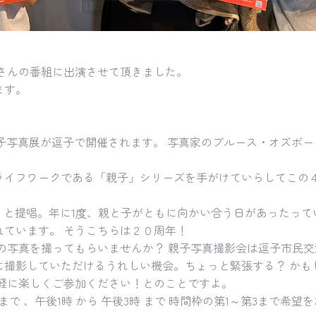
さんの番組に出演させて頂きました。
ます。
！
親子写真展が逗子で開催されます。 写真家のブルース・オズボ
ライフワークである「親子」シリーズを手がけていらしてこの
」と提唱。年に1度、親と子がともに向かい合う日があったっ
ています。 そうこちらは２０周年！
の写真を撮ってもらいませんか？ 親子写真撮影会は逗子市民交
に撮影していただけるうれしい機会。ちょっと緊張する？ かも
軽に楽しくご参加ください！とのことですよ。
午 まで 、午後1時 から 午後3時 まで 時間枠の第1～第3まで希