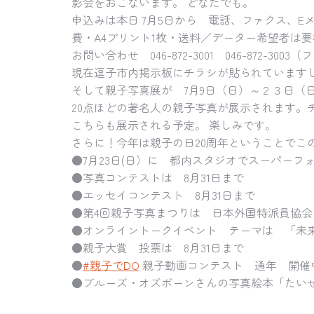
影会をおこないます。 どなたでも。
申込みは本日 7月5日から 電話、ファクス、E
費・A4プリント1枚・送料／データー希望者は要相談
お問い合わせ 046-872-3001 046-872-3003（
現在逗子市内掲示板にチラシが貼られています
そして親子写真展が 7月9日（日）～２３日（
20点ほどの著名人の親子写真が展示されます
こちらも展示される予定。 楽しみです。
さらに！今年は親子の日20周年ということでこ
●7月23日(日）に 都内スタジオでスーパーフ
●写真コンテストは 8月31日まで
●エッセイコンテスト 8月31日まで
●第4回親子写真まつりは 日本外国特派員協会
●オンライントークイベント テーマは 「未来への贈り物～
●親子大賞 投票は 8月31日まで
●
#親子でDO
親子動画コンテスト 通年 開催
●ブルーズ・オズボーンさんの写真絵本「たいせ