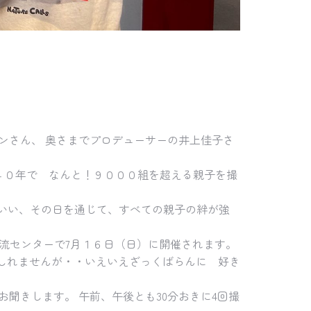
ーンさん、 奥さまでプロデューサーの井上佳子さ
４０年で なんと！９０００組を超える親子を撮
ていい、その日を通じて、すべての親子の絆が強
流センターで7月１６日（日）に開催されます。
しれませんが・・いえいえざっくばらんに 好き
望をお聞きします。 午前、午後とも30分おきに4回撮