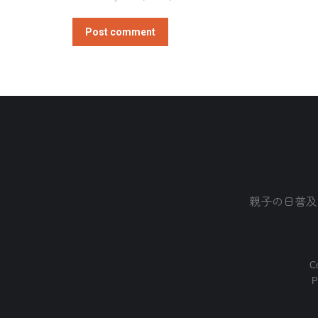
Post comment
親子の日普及
Co
P