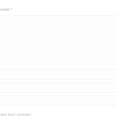
e marked
*
 next time I comment.