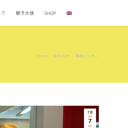
は？
親子大使
SHOP
You are here:
Home
お知らせ
湘南ビーチ…
7月
7