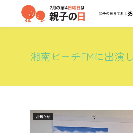
35
親子の日まであと
湘南ビーチFMに出演
お知らせ