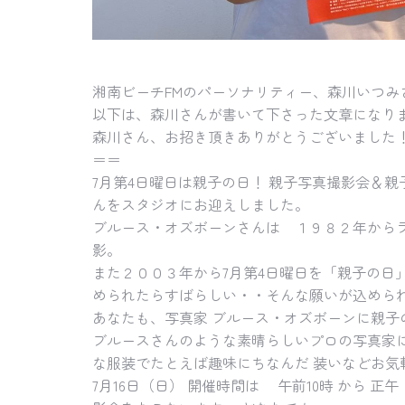
湘南ビーチFMのパーソナリティー、森川いつみ
以下は、森川さんが書いて下さった文章になり
森川さん、お招き頂きありがとうございました
＝＝
7月第4日曜日は親子の日！ 親子写真撮影会＆
んをスタジオにお迎えしました。
ブルース・オズボーンさんは １９８２年から
影。
また２００３年から7月第4日曜日を「親子の日
められたらすばらしい・・そんな願いが込められ
あなたも、写真家 ブルース・オズボーンに親子
ブルースさんのような素晴らしいプロの写真家
な服装でたとえば趣味にちなんだ 装いなどお気
7月16日（日） 開催時間は 午前10時 から 正