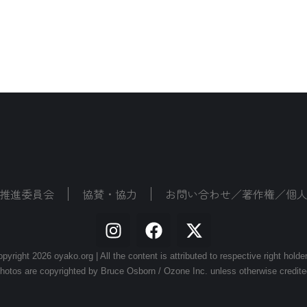
推進委員会
協賛・協力
お問い合わせ／著作権／個
pyright 2026 oyako.org | All the content is attributed to respective right holde
hotos are copyrighted by Bruce Osborn / Ozone Inc. unless otherwise credite