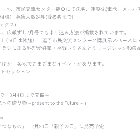
メール、市民交流センター窓口にて氏名、連絡先(電話、メールアド
） 募集人数24組(1組5名まで)
ファクス)
し、広報ずし7月号にも申し込み方法が掲載されています。
日）(18日は休館） 逗子市民交流センター２階展示スペースに
。チラシにある料理愛好家・平野レミさんとミュージシャン和
のほか 各地でさまざまなイベントがあります。
ォトセッション
で 8月4日まで開催中
present to the Future～」
中
つなもの」 7月23日「親子の日」に発売予定