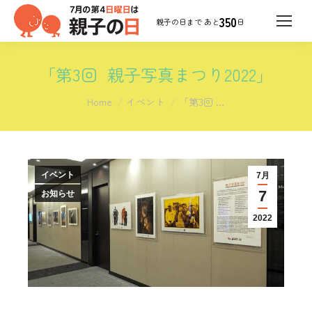
350
日
「第3回 親子写真まつり2022」
You are here:
Home
イベント
「第3回 …
イベント
7月
7
お知らせ
2022