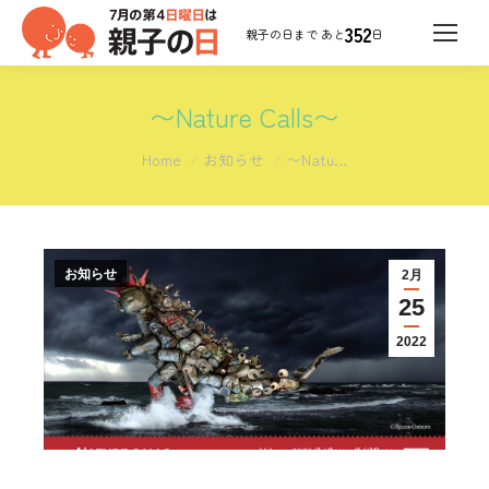
352
日
〜Nature Calls〜
You are here:
Home
お知らせ
〜Natu…
お知らせ
2月
25
2022