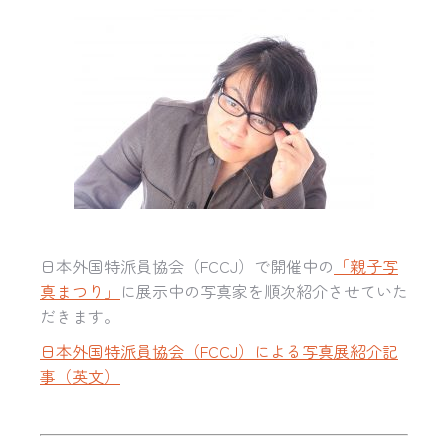
日本外国特派員協会（
FCCJ
）で開催中の
「親子写
真まつり」
に展示中の写真家を順次紹介させていた
だきます。
日本外国特派員協会（FCCJ）による写真展紹介記
事（英文）