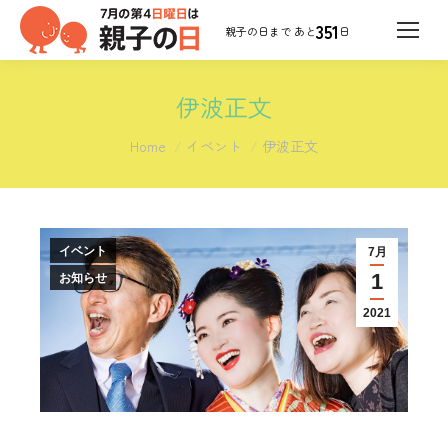
351
日
伊波正文
You are here:
Home
イベント
伊波正文
イベント
7月
1
お知らせ
2021