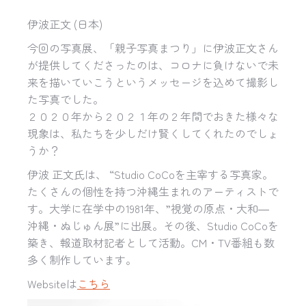
伊波正文 (日本)
今回の写真展、「親子写真まつり」に伊波正文さん
が提供してくださったのは、コロナに負けないで未
来を描いていこうというメッセージを込めて撮影し
た写真でした。
２０２０年から２０２１年の２年間でおきた様々な
現象は、私たちを少しだけ賢くしてくれたのでしょ
うか？
伊波 正文氏は、 “Studio CoCoを主宰する写真家。
たくさんの個性を持つ沖縄生まれのアーティストで
す。大学に在学中の1981年、”視覚の原点・大和―
沖縄・ぬじゅん展”に出展。その後、Studio CoCoを
築き、報道取材記者として活動。CM・TV番組も数
多く制作しています。
Websiteは
こちら