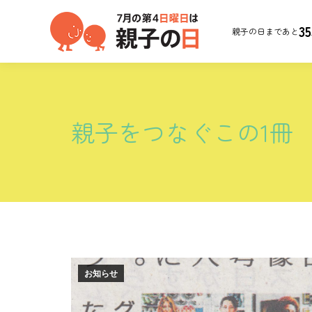
35
親子の日まであと
親子をつなぐこの1冊
お知らせ