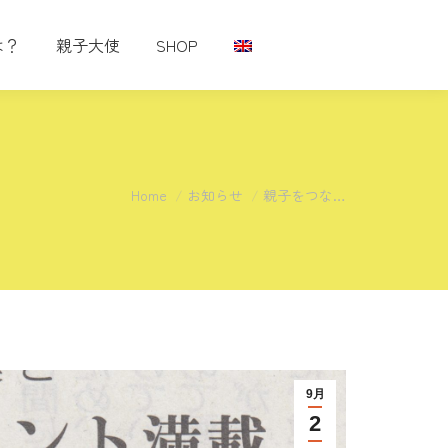
は？
親子大使
SHOP
You are here:
Home
お知らせ
親子をつな…
9月
2