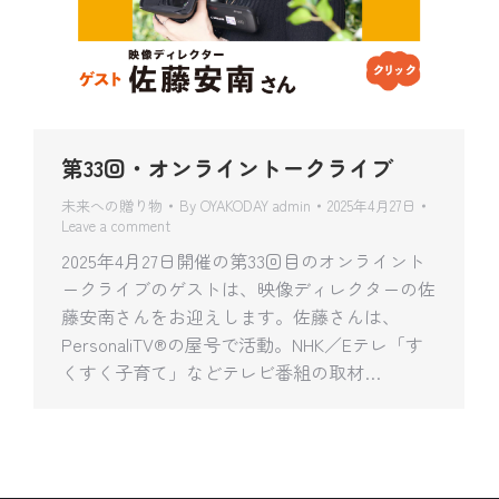
第33回・オンライントークライブ
未来への贈り物
By
OYAKODAY admin
2025年4月27日
Leave a comment
2025年4月27日開催の第33回目のオンライント
ークライブのゲストは、映像ディレクターの佐
藤安南さんをお迎えします。佐藤さんは、
PersonaliTV®の屋号で活動。NHK／Eテレ「す
くすく子育て」などテレビ番組の取材…