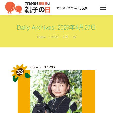
353
日
Daily Archives:
2025年4月27日
You are here:
Home
2025
4月
27