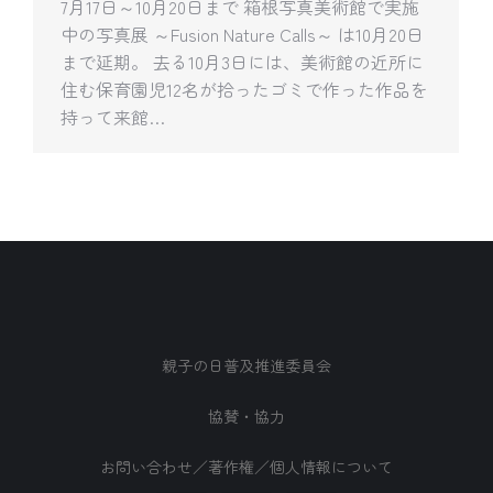
7月17日～10月20日まで 箱根写真美術館で実施
中の写真展 ～Fusion Nature Calls～ は10月20日
まで延期。 去る10月3日には、美術館の近所に
住む保育園児12名が拾ったゴミで作った作品を
持って来館…
親子の日普及推進委員会
協賛・協力
お問い合わせ／著作権／個人情報について