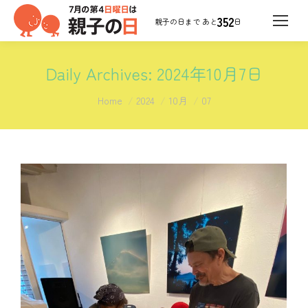
352
日
Daily Archives:
2024年10月7日
You are here:
Home
2024
10月
07