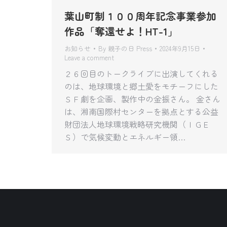
葉山町制１００周年記念事業参加
作品「奪還せよ！HT-1」
お知らせ
By
親子の日 Press
2024年9月15日
Leave a comment
２６回目のトークライブに出演してくれる
のは、地球環境と郷土愛をモチーフにした
ＳＦ劇を企画、製作中の金振さん。 金さん
は、湘南国際村センターを拠点とする公益
財団法人地球環境戦略研究機関（ＩＧＥ
Ｓ）で気候変動とエネルギー領…