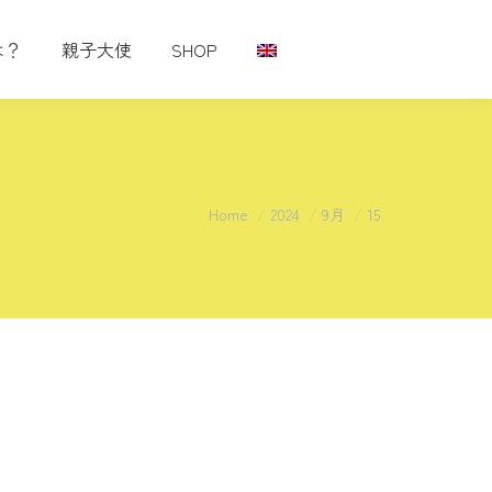
は？
親子大使
SHOP
You are here:
Home
2024
9月
15