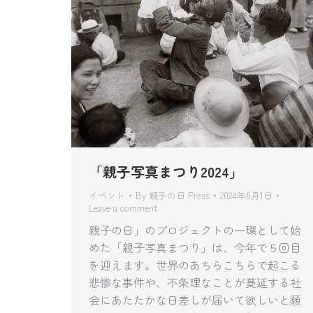
「親子写真まつり2024」
イベント
By
親子の日 Press
2024年6月1日
Leave a comment
親子の日」のプロジェクトの一環として始
めた「親子写真まつり」は、今年で５回目
を迎えます。世界のあちらこちらで起こる
悲惨な事件や、不条理なことが蔓延する社
会にあたたかな日差しが届いて欲しいと願