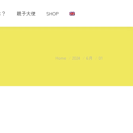
は？
親子大使
SHOP
You are here:
Home
2024
6月
01