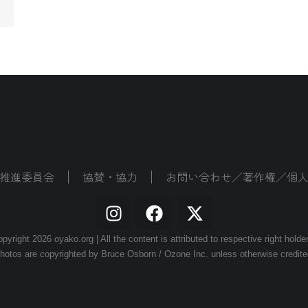
推進委員会
協賛・協力
お問い合わせ／著作権／個
pyright 2026 oyako.org | All the content is attributed to respective right holde
hotos are copyrighted by Bruce Osborn / Ozone Inc. unless otherwise credite