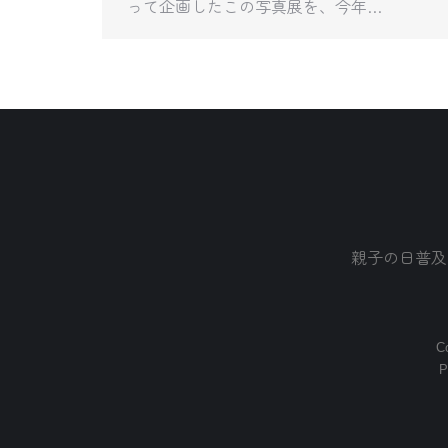
って企画したこの写真展を、今年…
親子の日普及
Co
P