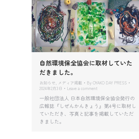
自然環境保全協会に取材していた
だきました。
お知らせ
,
メディア掲載
By
OYAKO DAY PRESS
2024年2月3日
Leave a comment
一般社団法人 日本自然環境保全協会発行の
広報誌『しぜんかんきょう』第4号に取材し
ていただき、写真と記事を掲載していただ
きました。