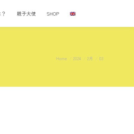
は？
親子大使
SHOP
You are here:
Home
2024
2月
03