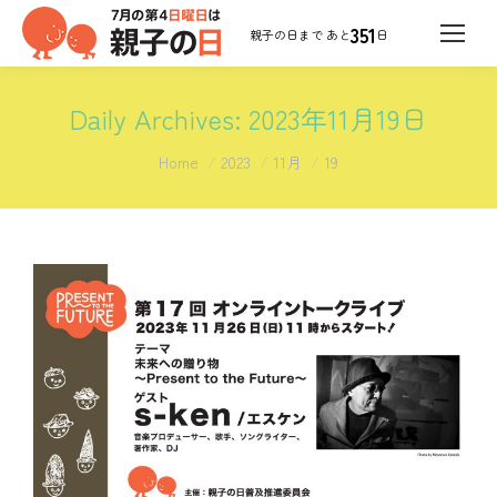
351
日
Daily Archives:
2023年11月19日
You are here:
Home
2023
11月
19