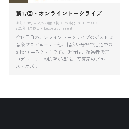
第17回・オンライントークライブ
お知らせ
,
未来への贈り物
By
親子の日 Press
2023年11月19日
Leave a comment
第17 回目のオンライントークライブのゲストは
音楽プロデューサー他、幅広い分野で活躍中の
s-ken ( エスケン ) です。 進行は、編集者でプ
ロデューサーの関智が担当。 写真家のブルー
ス・オズ…