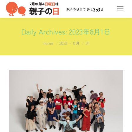
353
日
Daily Archives:
2023年8月1日
You are here:
Home
2023
8月
01