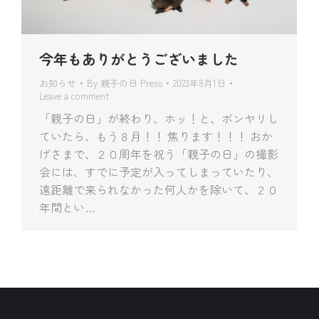
今年もありがとうございました
お知らせ
By
親子の日 Press
2023年8月1日
Leave a comment
「親子の日」が終わり、ホッ！と、ボンヤリし
ていたら、もう８月！！ 焦ります！！！ おか
げさまで、２０周年を祝う「親子の日」の撮影
会には、すでに予定が入ってしまっていたり、
遠距離で来られなかった何人かを除いて、２０
年間とい…