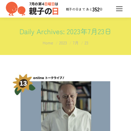
352
日
Daily Archives:
2023年7月23日
You are here:
Home
2023
7月
23