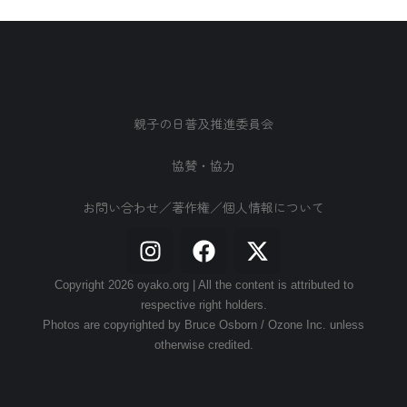
親子の日普及推進委員会
協賛・協力
お問い合わせ／著作権／個人情報について
Copyright 2026 oyako.org | All the content is attributed to
respective right holders.
Photos are copyrighted by Bruce Osborn / Ozone Inc. unless
otherwise credited.