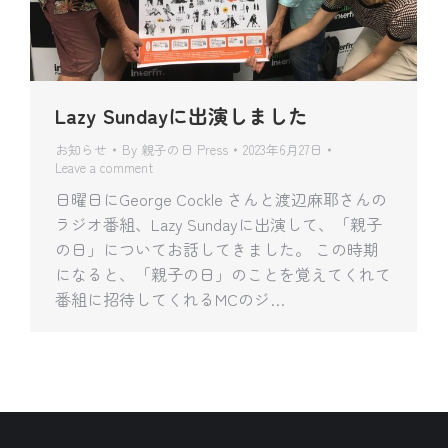
Lazy Sundayに出演しました
お知らせ
By
親子の日 Press
2023年6月27日
Leave a comment
日曜日にGeorge Cockle さんと渡辺麻耶さんの
ラジオ番組、Lazy Sundayに出演して、「親子
の日」についてお話してきました。 この時期
になると、「親子の日」のことを覚えてくれて
番組に招待してくれるMCのジ…