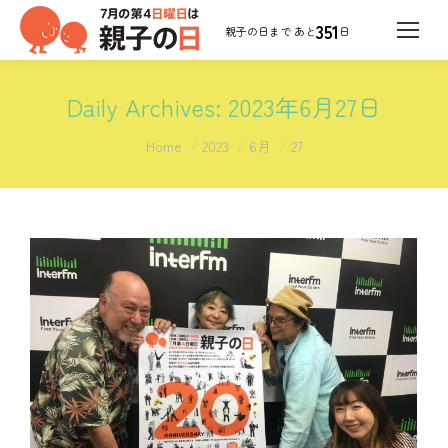
351
日
Daily Archives:
2023年6月27日
You are here:
Home
2023
6月
27