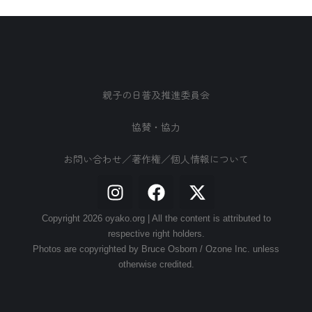
親子の日普及推進委員会
協賛・協力
お問い合わせ／著作権／個人情報について
Copyright 2026 oyako.org | All the content is attributed to
respective right holders.
Photos are copyrighted by Bruce Osborn / Ozone Inc. unless
otherwise credited.