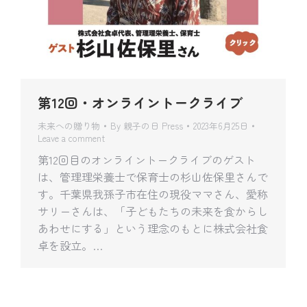
第12回・オンライントークライブ
未来への贈り物
By
親子の日 Press
2023年6月25日
Leave a comment
第12回目のオンライントークライブのゲスト
は、管理理栄養士で保育士の杉山佐保里さんで
す。千葉県我孫子市在住の現役ママさん、愛称
サリーさんは、「子どもたちの未来を食からし
あわせにする」という理念のもとに株式会社食
卓を設立。…