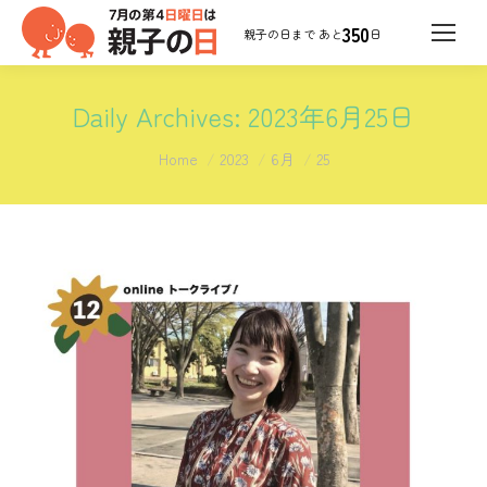
350
日
Daily Archives:
2023年6月25日
You are here:
Home
2023
6月
25