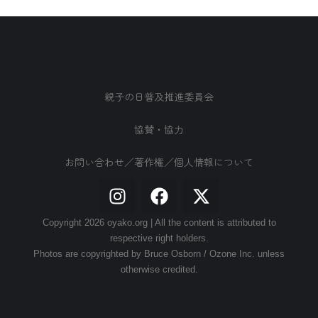
親子の日普及推進委員会
協賛・協力
お問い合わせ／著作権／個人情報について
Copyright 2026 oyako.org | All the content is attributed to
respective right holders.
Photos are copyrighted by Bruce Osborn / Ozone Inc. unless
otherwise credited.