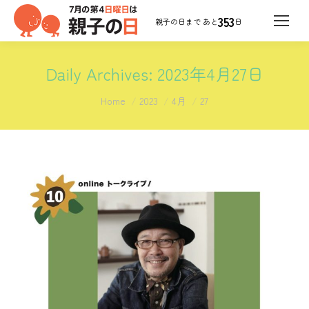
353
日
Daily Archives:
2023年4月27日
You are here:
Home
2023
4月
27