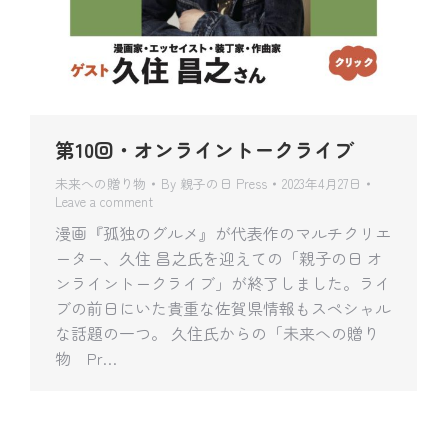
第10回・オンライントークライブ
未来への贈り物
By
親子の日 Press
2023年4月27日
Leave a comment
漫画『孤独のグルメ』が代表作のマルチクリエ
ーター、久住 昌之氏を迎えての「親子の日 オ
ンライントークライブ」が終了しました。ライ
ブの前日にいた貴重な佐賀県情報もスペシャル
な話題の一つ。 久住氏からの「未来への贈り
物 Pr…