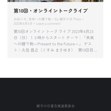
第10回・オンライントークライブ
お知らせ
,
未来への贈り物
By
親子の日 Press
2023年4月6日
Leave a comment
第10回オンライン トーク ライブ 2023年4月23
日（日）１３時からスタート テーマ：「未来
への贈り物～Present to the Future～」 ゲス
ト：久住 昌之（くすみ まさゆき） 第10回目…
親子の日普及推進委員会