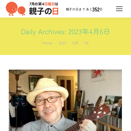
352
日
Daily Archives:
2023年4月6日
You are here:
Home
2023
4月
06