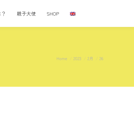
は？
親子大使
SHOP
You are here:
Home
2023
2月
26