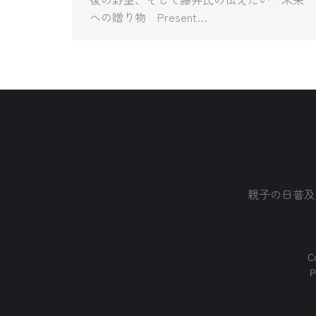
への贈り物 Present…
親子の日普及
Co
P