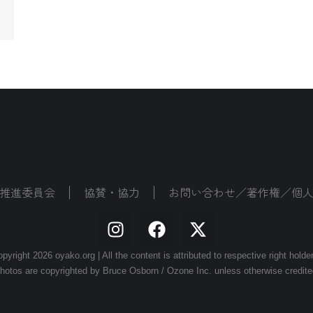
推進委員会
協賛・協力
お問い合わせ／著作権／個
pyright 2026 oyako.org | All the content is attributed to respective right holde
hotos are copyrighted by Bruce Osborn / Ozone Inc. unless otherwise credite