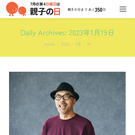
350
日
Daily Archives:
2023年1月19日
You are here:
Home
2023
1月
19