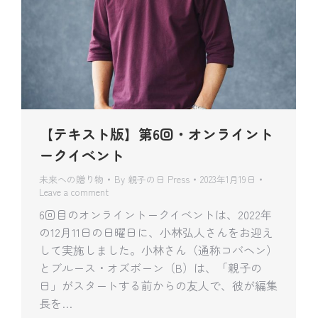
【テキスト版】第6回・オンライント
ークイベント
未来への贈り物
By
親子の日 Press
2023年1月19日
Leave a comment
6回目のオンライントークイベントは、2022年
の12月11日の日曜日に、小林弘人さんをお迎え
して実施しました。小林さん（通称コバヘン）
とブルース・オズボーン（B）は、「親子の
日」がスタートする前からの友人で、彼が編集
長を…