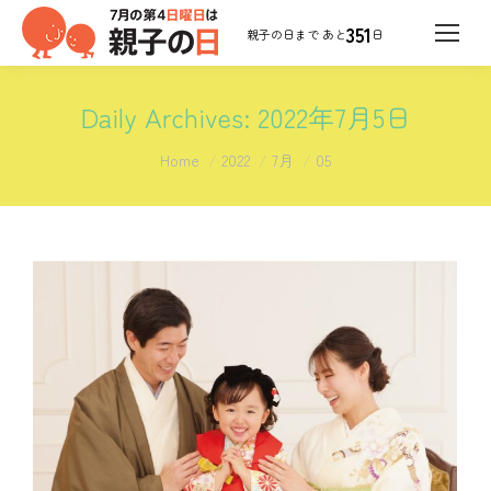
351
日
Daily Archives:
2022年7月5日
You are here:
Home
2022
7月
05