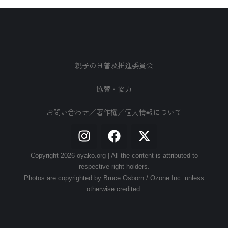
親子の日普及推進委員会
協賛・協力
お問い合わせ／著作権／個人情報について
Copyright 2026 oyako.org | All the content is attributed to
respective right holders.
Photos are copyrighted by Bruce Osborn / Ozone Inc. unless
otherwise credited.