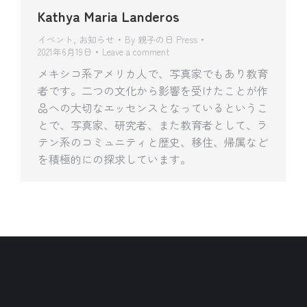
Kathya Maria Landeros
イベント
,
お知らせ
By
親子の日 Press
2021年6月19日
Leave a comment
メキシコ系アメリカ人で、写真家でもあり教育
者です。二つの文化から影響を受けたことが作
品への大切なエッセンスとなっているというこ
とで、写真家、研究者、また教育者として、ラ
テン系のコミュニティと歴史、移住、帰属など
を積極的にの探求しています。