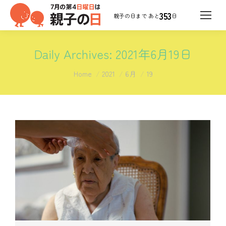
353
日
Daily Archives:
2021年6月19日
You are here:
Home
2021
6月
19