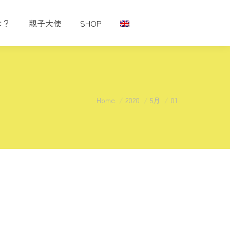
は？
親子大使
SHOP
You are here:
Home
2020
5月
01