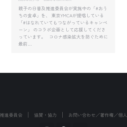
親子の日普及推進委員会が実施中の「#おう
ちの食卓」を、 東京YMCAが提唱している
「#はなれていてもつながっているキャンペ
ーン」 のコラボ企画として応援してくださ
っています。 コロナ感染拡大を防ぐために
最前…
推進委員会
協賛・協力
お問い合わせ／著作権／個