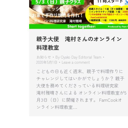
親子大使 滝村さんのオンライン
料理教室
お知らせ
By
Oyako Day Editorial Team
2020年5月1日
Leave a comment
こどもの日も近く週末、親子で料理作りに
チャレンジしてはいかがでしょうか？ 親子
大使を務めてくださっている料理研究家
滝村雅晴さんによる オンライン料理教室が5
月3日（日）に開催されます。 FamCookオ
ンライン料理教室…