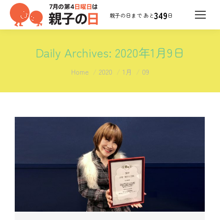
349
日
Daily Archives:
2020年1月9日
You are here:
Home
2020
1月
09