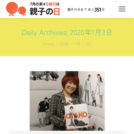
351
日
Daily Archives:
2020年1月3日
You are here:
Home
2020
1月
03