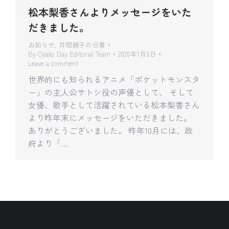
松本梨香さんよりメッセージをいた
だきました。
お知らせ
,
月間親子の日賞
By
Oyako Day Editorial Team
2020年1月3日
Leave a comment
世界的にも知られるアニメ「ポケットモンスタ
ー」の主人公サトシ役の声優として、 そして
女優、歌手として活躍されている松本梨香さん
より昨年末にメッセージをいただきました。
ありがとうございました。 昨年10月には、政
府より「…