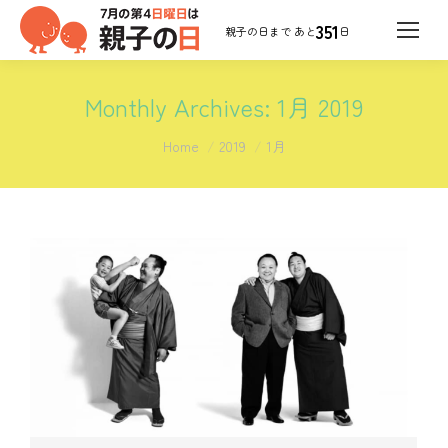
351
日
Monthly Archives:
1月 2019
You are here:
Home
2019
1月