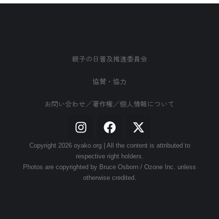
親子の日普及推進委員会
協賛・協力
お問い合わせ／著作権／個人情報について
Copyright 2026 oyako.org | All the content is attributed to
respective right holders.
Photos are copyrighted by Bruce Osborn / Ozone Inc. unless
otherwise credited.