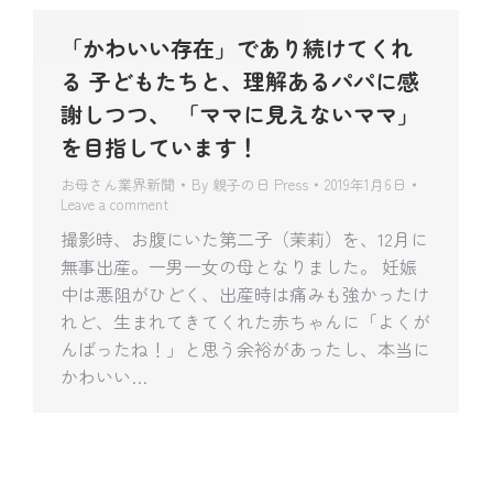
「かわいい存在」であり続けてくれ
る 子どもたちと、理解あるパパに感
謝しつつ、 「ママに見えないママ」
を目指しています！
お母さん業界新聞
By
親子の日 Press
2019年1月6日
Leave a comment
撮影時、お腹にいた第二子（茉莉）を、12月に
無事出産。一男一女の母となりました。 妊娠
中は悪阻がひどく、出産時は痛みも強かったけ
れど、生まれてきてくれた赤ちゃんに「よくが
んばったね！」と思う余裕があったし、本当に
かわいい…