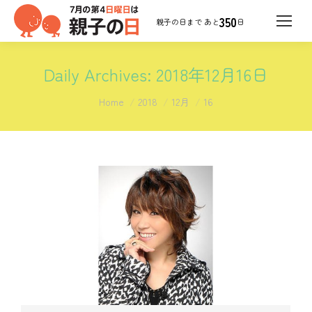
350
日
Daily Archives:
2018年12月16日
You are here:
Home
2018
12月
16