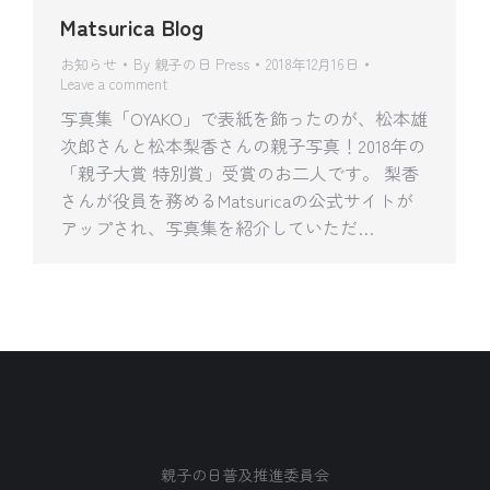
Matsurica Blog
お知らせ
By
親子の日 Press
2018年12月16日
Leave a comment
写真集「OYAKO」で表紙を飾ったのが、松本雄
次郎さんと松本梨香さんの親子写真！2018年の
「親子大賞 特別賞」受賞のお二人です。 梨香
さんが役員を務めるMatsuricaの公式サイトが
アップされ、写真集を紹介していただ…
親子の日普及推進委員会