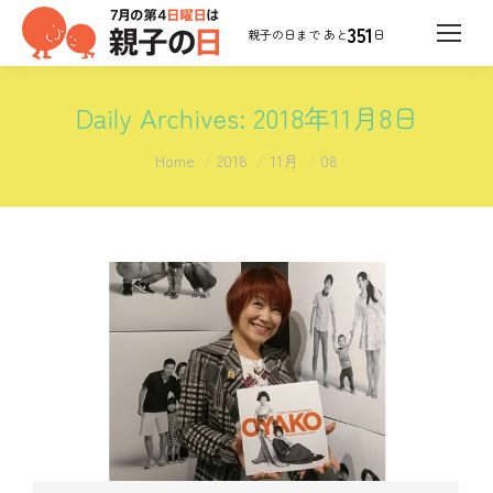
351
日
Daily Archives:
2018年11月8日
You are here:
Home
2018
11月
08