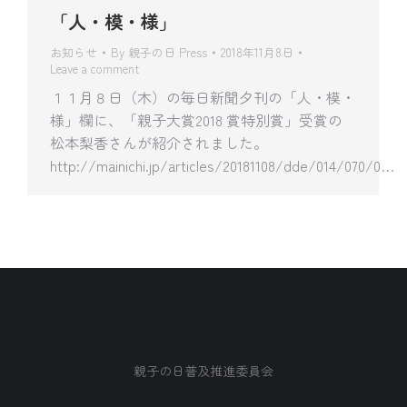
「人・模・様」
お知らせ
By
親子の日 Press
2018年11月8日
Leave a comment
１１月８日（木）の毎日新聞夕刊の「人・模・
様」欄に、「親子大賞2018 賞特別賞」受賞の
松本梨香さんが紹介されました。
http://mainichi.jp/articles/20181108/dde/014/070/0…
親子の日普及推進委員会