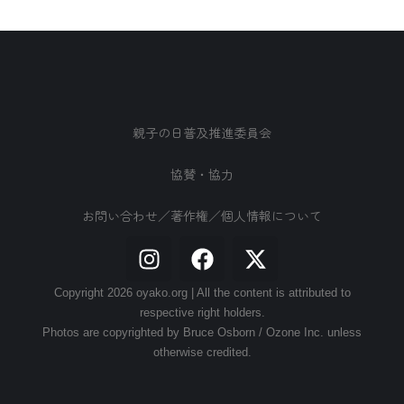
親子の日普及推進委員会
協賛・協力
お問い合わせ／著作権／個人情報について
Copyright 2026 oyako.org | All the content is attributed to
respective right holders.
Photos are copyrighted by Bruce Osborn / Ozone Inc. unless
otherwise credited.