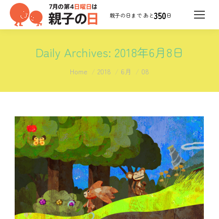
350
日
Daily Archives:
2018年6月8日
You are here:
Home
2018
6月
08