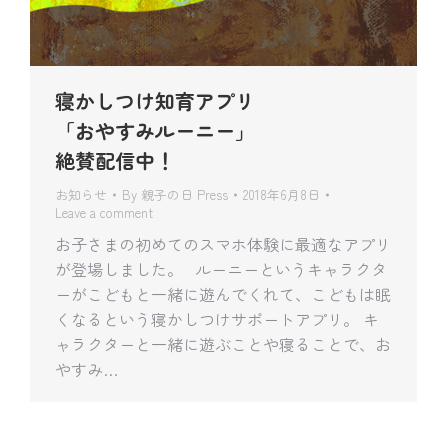
寝かしつけ知育アプリ
「おやすみルーニー」
絶賛配信中！
お知らせ
By
親子の日 Press
2018年6月8日
Leave a comment
お子さまの初めてのスマホ体験に最適なアプリ
が登場しました。 ルーニーというキャラクタ
ーがこどもと一緒に遊んでくれて、こどもは眠
くなるという寝かしつけサポートアプリ。 キ
ャラクターと一緒に遊ぶことや寝ることで、お
やすみ…