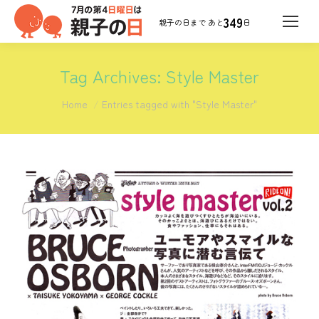
349
日
Tag Archives:
Style Master
You are here:
Home
Entries tagged with "Style Master"