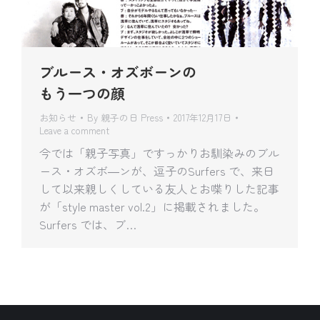
ブルース・オズボーンの
もう一つの顔
お知らせ
By
親子の日 Press
2017年12月17日
Leave a comment
今では「親子写真」ですっかりお馴染みのブル
ース・オズボ―ンが、逗子のSurfers で、来日
して以来親しくしている友人とお喋りした記事
が「style master vol.2」に掲載されました。
Surfers では、ブ…