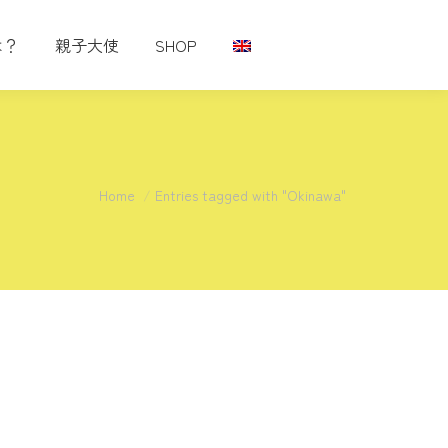
は？
親子大使
SHOP
You are here:
Home
Entries tagged with "Okinawa"