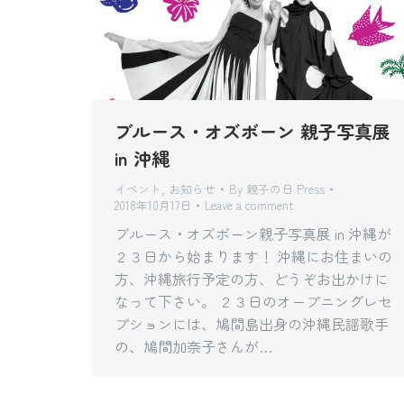
ブルース・オズボーン 親子写真展
in 沖縄
イベント
,
お知らせ
By
親子の日 Press
2018年10月17日
Leave a comment
ブルース・オズボーン親子写真展 in 沖縄が
２３日から始まります！ 沖縄にお住まいの
方、沖縄旅行予定の方、どうぞお出かけに
なって下さい。 ２３日のオープニングレセ
プションには、鳩間島出身の沖縄民謡歌手
の、鳩間加奈子さんが…