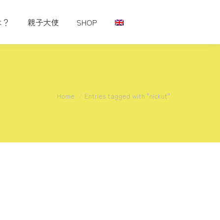
は？
親子大使
SHOP
You are here:
Home
Entries tagged with "nickut"