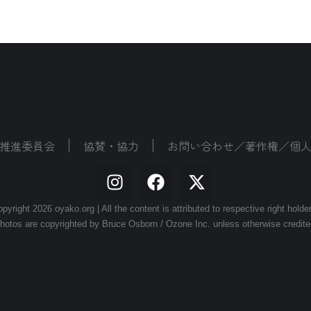
推進委員会
協賛・協力
お問い合わせ／著作権／個
pyright 2026 oyako.org | All the content is attributed to respective right holde
hotos are copyrighted by Bruce Osborn / Ozone Inc. unless otherwise credite