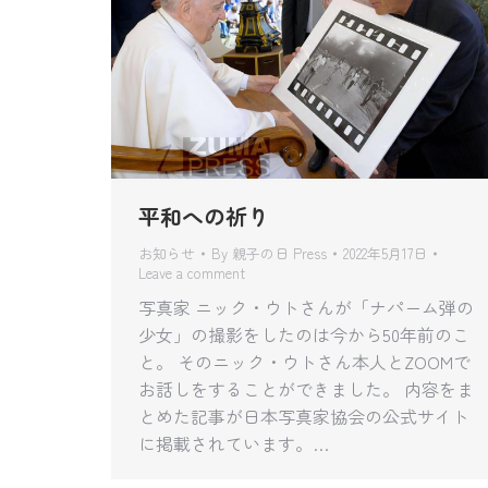
平和への祈り
お知らせ
By
親子の日 Press
2022年5月17日
Leave a comment
写真家 ニック・ウトさんが「ナパーム弾の
少女」の撮影をしたのは今から50年前のこ
と。 そのニック・ウトさん本人とZOOMで
お話しをすることができました。 内容をま
とめた記事が日本写真家協会の公式サイト
に掲載されています。…