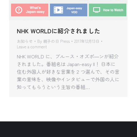
NHK WORLDに紹介されました
お知らせ
By
親子の日 Press
2017年12月13日
Leave a comment
NHK WORLD に、ブルース・オズボ―ンが紹介
されました。番組名は Japan-easy II！ 日本に
住む外国人が好きな言葉を２つ選んで、その言
葉の意味を、映像やインタビューで外国の人に
知ってもらうという主旨の番組…