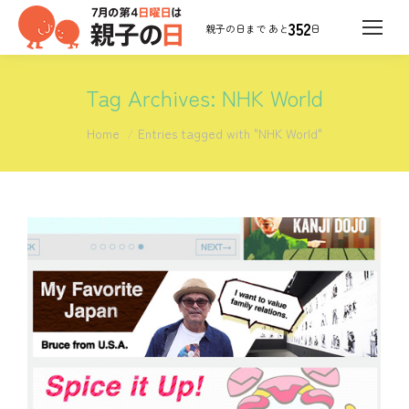
352
日
Tag Archives:
NHK World
You are here:
Home
Entries tagged with "NHK World"