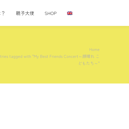
は？
親子大使
SHOP
e here:
Home
tries tagged with "My Best Friends Concert～顔晴れ こ
どもたち～"