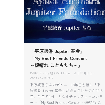
「平原綾香 Jupiter 基金」
「My Best Friends Concert
～顔晴れ こどもたち～」
お知らせ
By
親子の日 Press
2018年1月31日
Leave a comment
平原綾香さんのデビュー13年目を機に「平
原綾香 Jupiter 基金」が設立されたのが2015
年。今年で4回目となるチャリティーコンサ
ート「My Best Friends Concert～顔晴れ こ