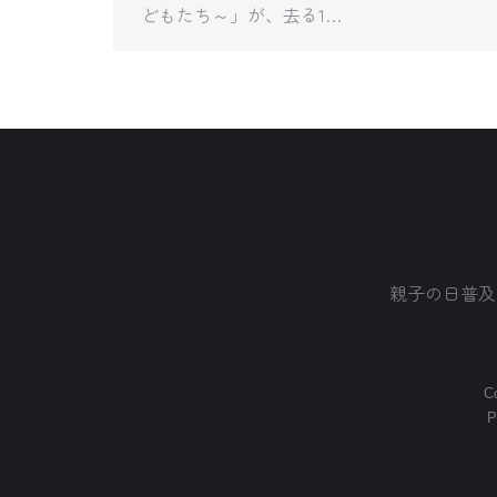
どもたち～」が、去る1…
親子の日普及
Co
P