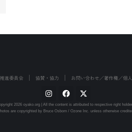
推進委員会
協賛・協力
お問い合わせ／著作権／個
pyright 2026 oyako.org | All the content is attributed to respective right holde
hotos are copyrighted by Bruce Osborn / Ozone Inc. unless otherwise credite