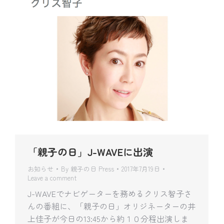
「親子の日」J-WAVEに出演
お知らせ
By
親子の日 Press
2017年7月19日
Leave a comment
J-WAVEでナビゲーターを務めるクリス智子さ
んの番組に、「親子の日」オリジネーターの井
上佳子が今日の13:45から約１０分程出演しま