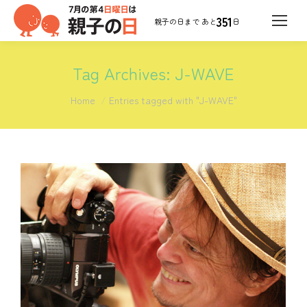
351
日
Tag Archives:
J-WAVE
You are here:
Home
Entries tagged with "J-WAVE"