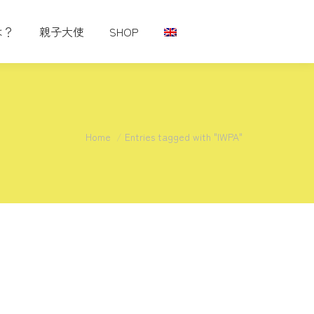
は？
親子大使
SHOP
You are here:
Home
Entries tagged with "IWPA"