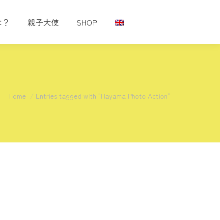
は？
親子大使
SHOP
You are here:
Home
Entries tagged with "Hayama Photo Action"