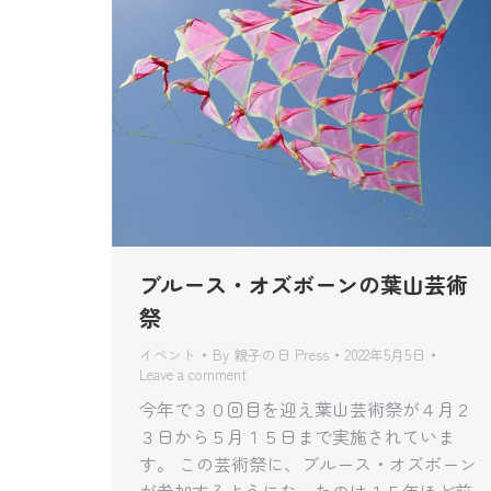
ブルース・オズボーンの葉山芸術
祭
イベント
By
親子の日 Press
2022年5月5日
Leave a comment
今年で３０回目を迎え葉山芸術祭が４月２
３日から５月１５日まで実施されていま
す。 この芸術祭に、ブルース・オズボーン
が参加するようになったのは１５年ほど前