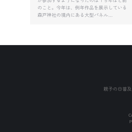
のこと。今年は、例年作品を展示している
森戸神社の境内にある大型パネル…
親子の日普及
Co
P