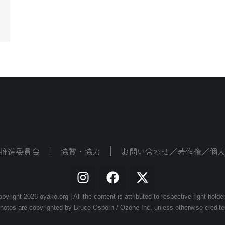
推進委員会
協賛・協力
お問い合わせ／著作権／個
pyright 2026 oyako.org | All the content is attributed to respective right holde
hotos are copyrighted by Bruce Osborn / Ozone Inc. unless otherwise credite