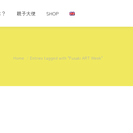
は？
親子大使
SHOP
You are here:
Home
Entries tagged with "Fusaki ART Week"