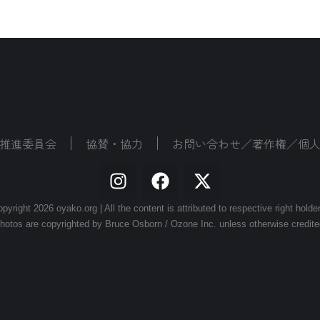
推進委員会
協賛・協力
お問い合わせ／著作権／個
pyright 2026 oyako.org | All the content is attributed to respective right holde
hotos are copyrighted by Bruce Osborn / Ozone Inc. unless otherwise credite