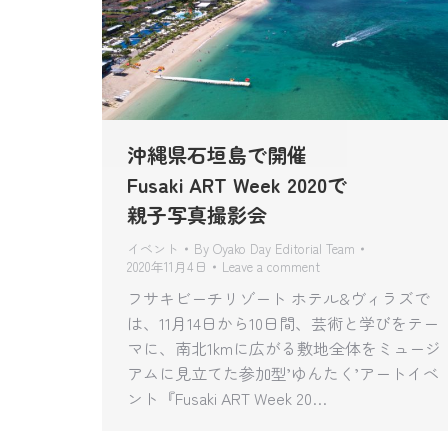
沖縄県石垣島で開催
Fusaki ART Week 2020で
親子写真撮影会
イベント
By
Oyako Day Editorial Team
2020年11月4日
Leave a comment
フサキビーチリゾート ホテル&ヴィラズで
は、11月14日から10日間、芸術と学びをテー
マに、南北1kmに広がる敷地全体をミュージ
アムに見立てた参加型’ゆんたく’アートイベ
ント『Fusaki ART Week 20…