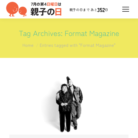
352
日
Tag Archives:
Format Magazine
You are here:
Home
Entries tagged with "Format Magazine"