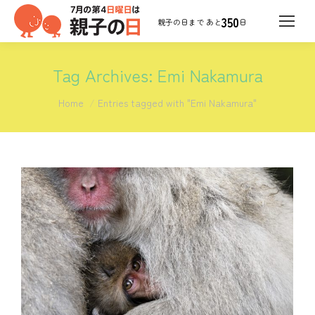
350
日
Tag Archives:
Emi Nakamura
You are here:
Home
Entries tagged with "Emi Nakamura"