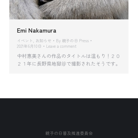
Emi Nakamura
イベント
,
お知らせ
By
親子の日 Press
2021年6月10日
Leave a comment
中村惠美さんの作品のタイトルは温もり！２０
２１年に長野県地獄谷で撮影されたそうです。
親子の日普及推進委員会