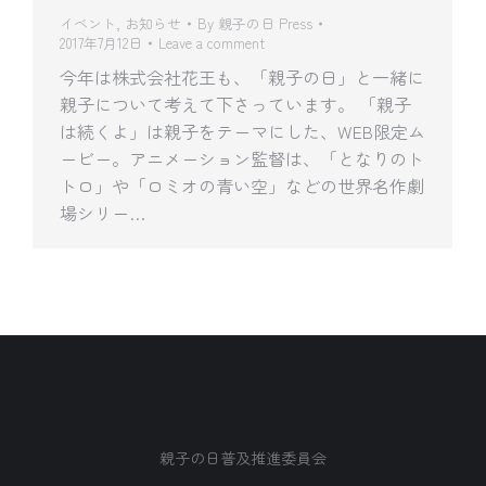
イベント
,
お知らせ
By
親子の日 Press
2017年7月12日
Leave a comment
今年は株式会社花王も、「親子の日」と一緒に
親子について考えて下さっています。 「親子
は続くよ」は親子をテーマにした、WEB限定ム
ービー。アニメーション監督は、「となりのト
トロ」や「ロミオの青い空」などの世界名作劇
場シリー…
親子の日普及推進委員会