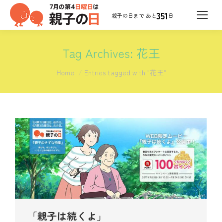
351
日
Tag Archives:
花王
You are here:
Home
Entries tagged with "花王"
「親子は続くよ」