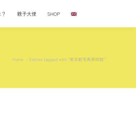
は？
親子大使
SHOP
You are here:
Home
Entries tagged with "東京都写真美術館"