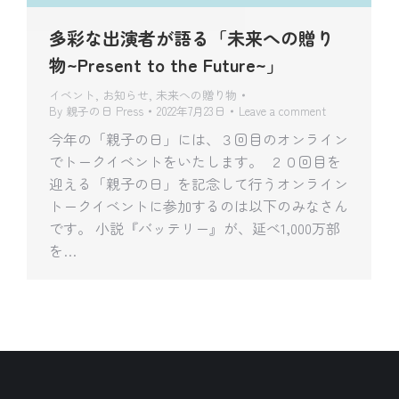
多彩な出演者が語る「未来への贈り
物~Present to the Future~」
イベント
,
お知らせ
,
未来への贈り物
By
親子の日 Press
2022年7月23日
Leave a comment
今年の「親子の日」には、３回目のオンライン
でトークイベントをいたします。 ２０回目を
迎える「親子の日」を記念して行うオンライン
トークイベントに参加するのは以下のみなさん
です。 小説『バッテリー』が、延べ1,000万部
を…