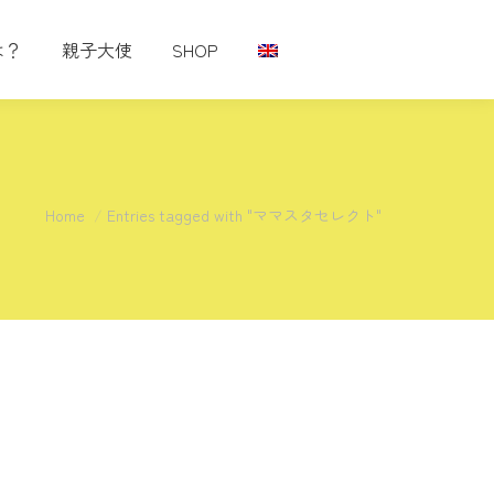
は？
親子大使
SHOP
You are here:
Home
Entries tagged with "ママスタセレクト"