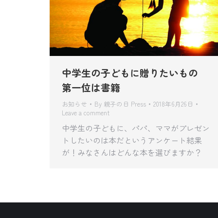
中学生の子どもに贈りたいもの
第一位は書籍
お知らせ
By
親子の日 Press
2018年6月26日
Leave a comment
中学生の子どもに、パパ、ママがプレゼン
トしたいのは本だというアンケート結果
が！みなさんはどんな本を選びますか？